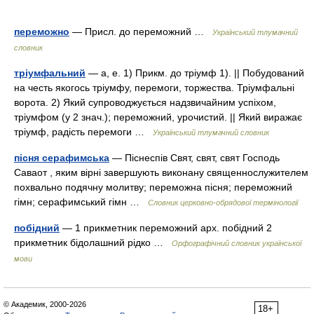
переможно
— Присл. до переможний …
Український тлумачний
словник
тріумфальний
— а, е. 1) Прикм. до тріумф 1). || Побудований
на честь якогось тріумфу, перемоги, торжества. Тріумфальні
ворота. 2) Який супроводжується надзвичайним успіхом,
тріумфом (у 2 знач.); переможний, урочистий. || Який виражає
тріумф, радість перемоги …
Український тлумачний словник
пісня серафимська
— Піснеспів Свят, свят, свят Господь
Саваот , яким вірні завершують виконану священнослужителем
похвально подячну молитву; переможна пісня; переможний
гімн; серафимський гімн …
Словник церковно-обрядової термінології
побідний
— 1 прикметник переможний арх. побідний 2
прикметник бідолашний рідко …
Орфографічний словник української
мови
© Академик, 2000-2026
18+