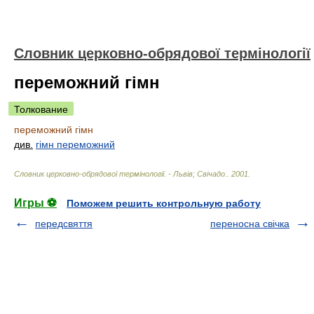
Словник церковно-обрядової термінології
переможний гімн
Толкование
переможний гімн
див.
гімн переможний
Словник церковно-обрядової термінології. - Львів; Свічадо.
.
2001
.
Игры ⚽
Поможем решить контрольную работу
передсвяття
переносна свічка