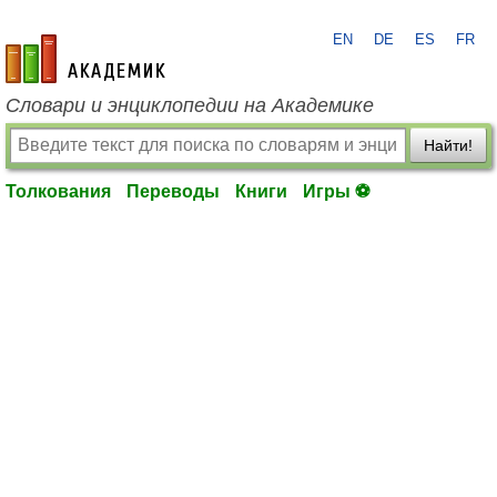
EN
DE
ES
FR
academic.ru
Словари и энциклопедии на Академике
Найти!
Толкования
Переводы
Книги
Игры ⚽