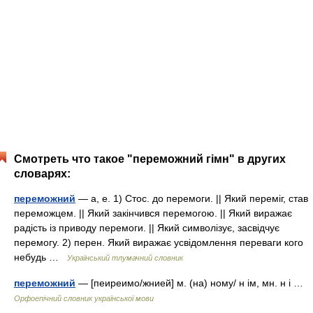
Смотреть что такое "переможний гімн" в других
словарях:
переможний
— а, е. 1) Стос. до перемоги. || Який переміг, став
переможцем. || Який закінчився перемогою. || Який виражає
радість із приводу перемоги. || Який символізує, засвідчує
перемогу. 2) перен. Який виражає усвідомлення переваги кого
небудь …
Український тлумачний словник
переможний
— [пеиреимо/жнией] м. (на) ному/ н ім, мн. н і …
Орфоепічний словник української мови